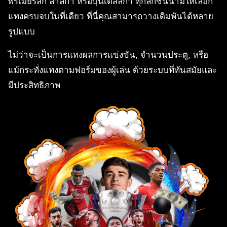
พรีเมียร์ลีก ลาลีกา หรือบุนเดสลีกา ทุกลีกชั้นนำมีให้เลือก
แทงครบจบในที่เดียว ที่นี่คุณสามารถวางเดิมพันได้หลาย
รูปแบบ
ไม่ว่าจะเป็นการแทงผลการแข่งขัน, จำนวนประตู, หรือ
แม้กระทั่งแทงตามฟอร์มของผู้เล่น ด้วยระบบที่ทันสมัยและ
มีประสิทธิภาพ