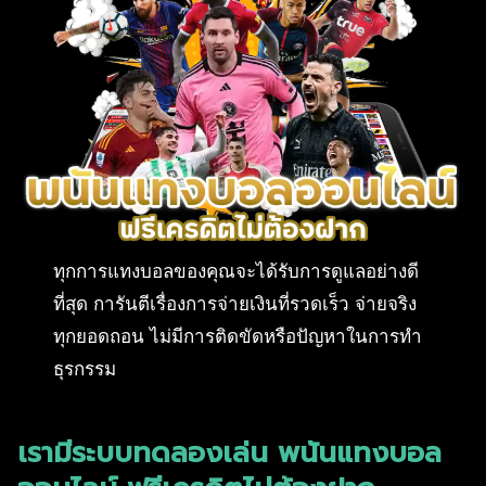
ทุกการแทงบอลของคุณจะได้รับการดูแลอย่างดี
ที่สุด การันตีเรื่องการจ่ายเงินที่รวดเร็ว จ่ายจริง
ทุกยอดถอน ไม่มีการติดขัดหรือปัญหาในการทำ
ธุรกรรม
เรามีระบบทดลองเล่น พนันแทงบอล