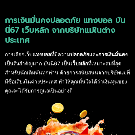
การเงินมั่นคงปลอดภัย แทงบอล บัน
นี่67 เว็บหลัก จากบริษัทแม่ในต่าง
ประเทศ
การเลือกเว็บ
แทงบอล
ที่มีความ
ปลอดภัย
และ
การเงินมั่นคง
เป็นสิ่งสำคัญมาก บันนี่67 เป็น
เว็บหลัก
ที่เหมาะสมที่สุด
สำหรับนักเดิมพันทุกท่าน ด้วยการสนับสนุนจากบริษัทแม่ที่
มีชื่อเสียงในต่างประเทศ ทำให้คุณมั่นใจได้ว่าเงินทุนของ
คุณจะได้รับการดูแลเป็นอย่างดี