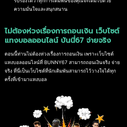
รับรองได้ว่าทุกการเดิมพันของคุณจะเต็มไปด้วย
ความมั่นใจและสนุกสนาน
ไม่ต้องห่วงเรื่องการถอนเงิน เว็บไซต์
แทงบอลออนไลน์ บันนี่67 จ่ายจริง
ตอนนี้ท่านไม่ต้องห่วงเรื่องการถอนเงิน เพราะเว็บไซต์
แทงบอลออนไลน์ที่ BUNNY67 สามารถถอนเงินจริง จ่าย
จริง ที่นี่เป็นเว็บไซต์ที่นักเดิมพันสามารถไว้วางใจได้ทุก
ครั้งที่เข้ามาแทงบอล