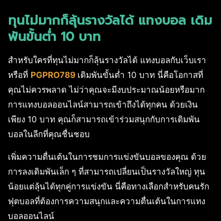
ทุนไม่มากก็ลุ้นรางวัลได้ แทงบอล เดิม
พันขั้นต่ำ 10 บาท
สำหรับใครที่ทุนไม่มากก็ลุ้นรางวัลได้ แทงบอลกับเว็บเรา
หรือที่
PGPRO789
เดิมพันขั้นต่ำ 10 บาท นี่คือโอกาสที่
คุณไม่ควรพลาด ไม่ว่าคุณจะมีงบประมาณน้อยหรือมาก
การแทงบอลออนไลน์สามารถเข้าถึงได้ทุกคน ด้วยเงิน
เพียง 10 บาท คุณก็สามารถเข้าร่วมสนุกกับการเดิมพัน
บอลในลีกที่คุณชื่นชอบ
เพิ่มความตื่นเต้นในการชมการแข่งขันบอลของคุณ ด้วย
การลงเดิมพันเล็ก ๆ ที่สามารถเปลี่ยนเป็นรางวัลใหญ่ ทุน
น้อยแต่ลุ้นได้ทุกคู่การแข่งขัน นี่คือทางเลือกสำหรับคนรัก
ฟุตบอลที่ต้องการความสนุกและความตื่นเต้นในการแทง
บอลออนไลน์