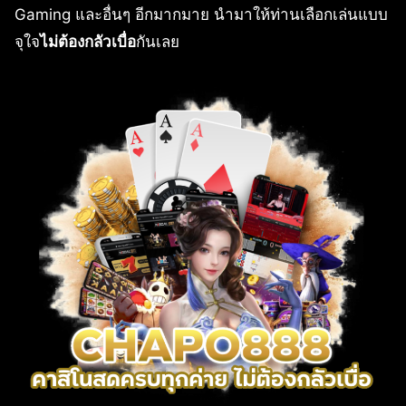
Gaming และอื่นๆ อีกมากมาย นำมาให้ท่านเลือกเล่นแบบ
จุใจ
ไม่ต้องกลัวเบื่อ
กันเลย