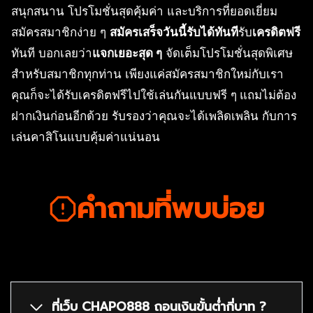
สนุกสนาน โปรโมชั่นสุดคุ้มค่า และบริการที่ยอดเยี่ยม
สมัครสมาชิกง่าย ๆ
สมัครเสร็จวันนี้รับได้ทันที
รับ
เครดิตฟรี
ทันที บอกเลยว่า
แจกเยอะสุด ๆ
จัดเต็มโปรโมชั่นสุดพิเศษ
สำหรับสมาชิกทุกท่าน เพียงแค่สมัครสมาชิกใหม่กับเรา
คุณก็จะได้รับเครดิตฟรีไปใช้เล่นกันแบบฟรี ๆ
แถมไม่ต้อง
ฝากเงินก่อนอีกด้วย รับรองว่าคุณจะได้เพลิดเพลิน กับการ
เล่นคาสิโนแบบคุ้มค่าแน่นอน
คำถามที่พบบ่อย
ที่เว็บ CHAPO888 ถอนเงินขั้นต่ำกี่บาท ?