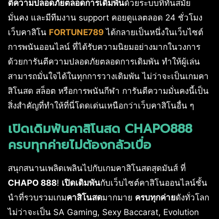
ตีความปลอดภัยตลอดการเดิมพัน
ด้วยระบบที่ทันสมัย
มั่นคง และมีทีมงาน support คอยดูแลตลอด 24 ชั่วโมง
เว็บคาสิโน
FORTUNE789
ได้กลายเป็นหนึ่งในเว็บไซต์
การพนันออนไลน์ ที่ได้รับความนิยมอย่างมากในวงการ
ด้วยการันตีความปลอดภัยตลอดการเดิมพัน ทำให้ผู้เล่น
สามารถมั่นใจได้ในทุกการวางเดิมพัน ไม่ว่าจะเป็นเกมคา
สิโนสด สล็อต หรือการพนันกีฬา การันตีความมั่นคงนี้เป็น
สิ่งสำคัญที่ทำให้ที่นี่โดดเด่นเหนือกว่าเว็บคาสิโนอื่น ๆ
เปิดเดิมพันคาสิโนสด CHAPO888
ครบทุกค่ายไม่ต้องกลัวเบื่อ
สนุกสนานเพลิดเพลินไปกับเกมคาสิโนสดสุดมันส์ ที่
CHAPO 888
!
เปิดเดิมพัน
กับเว็บไซต์คาสิโนออนไลน์ชั้น
นำที่รวบรวมเกม
คาสิโนสด
มากมาย
ครบทุกค่าย
ดังทั่วโลก
ไม่ว่าจะเป็น SA Gaming, Sexy Baccarat, Evolution