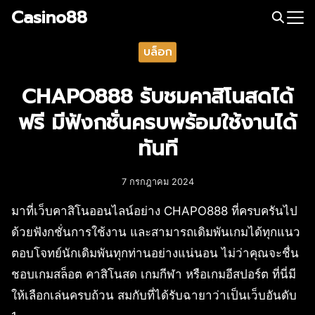
Casino88
Search
บล็อก
for:
CHAPO888 รับชมคาสิโนสดได้
ฟรี มีฟังกชั่นครบพร้อมใช้งานได้
ทันที
7 กรกฎาคม 2024
มาที่เว็บคาสิโนออนไลน์อย่าง CHAPO888 ที่ครบครันไป
ด้วยฟังกชั่นการใช้งาน และสามารถเดิมพันเกมได้ทุกแนว
ตอบโจทย์นักเดิมพันทุกท่านอย่างแน่นอน ไม่ว่าคุณจะชื่น
ชอบเกมสล็อต คาสิโนสด เกมกีฬา หรือเกมอีสปอร์ต ที่นี่มี
ให้เลือกเล่นครบถ้วน สมกับที่ได้รับฉายาว่าเป็นเว็บอันดับ