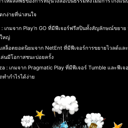
ง ทำให้ผลลัพธ์ของการหมุนวงล้อเป็นธรรมทั้งไม่มีการโกงแน
ตกง่ายที่น่าสนใจ
 เกมจาก Play’n GO ที่มีฟีเจอร์ฟรีสปินทั้งสัญลักษณ์ขยาย 
ใหญ่
กมสล็อตยอดนิยมจาก NetEnt ที่มีฟีเจอร์การขยายไวลด์แล
้เล่นมีโอกาสชนะบ่อยครั้ง
: เกมจาก Pragmatic Play ที่มีฟีเจอร์ Tumble และฟีเจอร์ซ
รถทำกำไรได้ง่าย