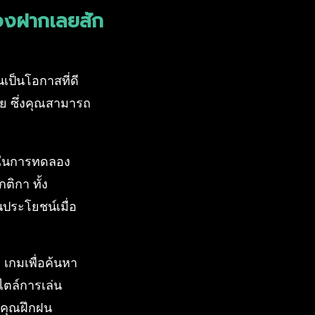
้องฝากเลยสัก
เป็นโอกาสที่ดี
าย ซึ่งคุณสามารถ
น ในการทดลอง
ติกา ทั้ง
นประโยชน์เมื่อ
เกมเพื่อค้นหา
ไตล์การเล่น
้คุณฝึกฝน