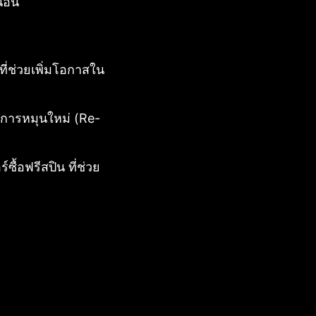
่นอน
ที่ช่วยเพิ่มโอกาสใน
ะการหมุนใหม่ (Re-
ื้อฟรีสปิน ที่ช่วย