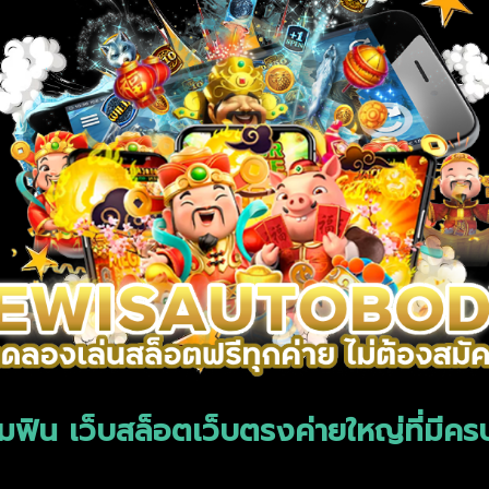
มฟิน เว็บสล็อตเว็บตรงค่ายใหญ่ที่มีคร