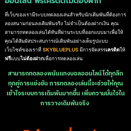
ออนไลน์ ฟรีเครดิตไม่ต้องฝาก
ที่เว็บของเรามีระบบทดลองเล่นสำหรับนักเดิมพันที่ต้องการ
ลองสนามก่อนลงเดิมพันจริง ไม่จำเป็นต้องฝากเงิน คุณ
สามารถทดลองเล่นได้ทันทีผ่านระบบที่ออกแบบมาเพื่อให้
คุณได้สัมผัสประสบการณ์เดิมพันอย่างเต็มรูปแบบ
เว็บไซต์ของเราที่
SKYBLUEPLUS
มีการจัดสรร
เครดิต
ให้
ฟรี
แบบ
ไม่ต้องฝาก
เพื่อการทดลองเล่น
สามารถทดลองพนันแทงบอลออนไลน์ได้ทุกลีก
ทุกคู่การแข่งขัน การทดลองเล่นนี้จะช่วยให้คุณ
เข้าใจระบบการเดิมพันมากขึ้น เพิ่มความมั่นใจใน
การวางเดิมพันจริง