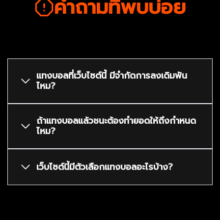
คำถามที่พบบ่อย
แทงบอลที่เว็บไซต์นี้ มีจำกัดการลงเดิมพัน
ไหม?
ถ้าแทงบอลแล้วชนะต้องทำยอดให้ถึงกำหนด
ไหม?
เว็บไซต์นี้มีตัวเลือกแทงบอลอะไรบ้าง?