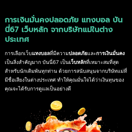
การเงินมั่นคงปลอดภัย แทงบอล บัน
นี่67 เว็บหลัก จากบริษัทแม่ในต่าง
ประเทศ
การเลือกเว็บ
แทงบอล
ที่มีความ
ปลอดภัย
และ
การเงินมั่นคง
เป็นสิ่งสำคัญมาก บันนี่67 เป็น
เว็บหลัก
ที่เหมาะสมที่สุด
สำหรับนักเดิมพันทุกท่าน ด้วยการสนับสนุนจากบริษัทแม่ที่
มีชื่อเสียงในต่างประเทศ ทำให้คุณมั่นใจได้ว่าเงินทุนของ
คุณจะได้รับการดูแลเป็นอย่างดี