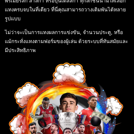
พรีเมียร์ลีก ลาลีกา หรือบุนเดสลีกา ทุกลีกชั้นนำมีให้เลือก
แทงครบจบในที่เดียว ที่นี่คุณสามารถวางเดิมพันได้หลาย
รูปแบบ
ไม่ว่าจะเป็นการแทงผลการแข่งขัน, จำนวนประตู, หรือ
แม้กระทั่งแทงตามฟอร์มของผู้เล่น ด้วยระบบที่ทันสมัยและ
มีประสิทธิภาพ