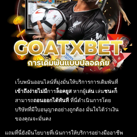
เว็บพนันออนไลน์ที่มุ่งมั่นให้บริการการเดิมพันที่
เข้าถึงง่ายไม่มี
การ
ล็อคยูส
หากผู้
เล่น
เล่น
ชนะก็
สามารถ
ถอนออกได้ทันที
ที่นี่ดำเนินการโดย
บริษัทที่มีใบอนุญาตอย่างถูกต้อง มั่นใจได้ว่าเงิน
ของคุณจะมั่นคง
แถมที่นี่ยังมีนโยบายที่เน้นการให้บริการอย่างมืออาชีพ