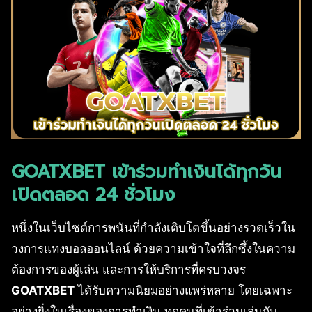
GOATXBET เข้าร่วมทำเงินได้ทุกวัน
เปิดตลอด 24 ชั่วโมง
หนึ่งในเว็บไซต์การพนันที่กำลังเติบโตขึ้นอย่างรวดเร็วใน
วงการแทงบอลออนไลน์ ด้วยความเข้าใจที่ลึกซึ้งในความ
ต้องการของผู้เล่น และการให้บริการที่ครบวงจร
GOATXBET
ได้รับความนิยมอย่างแพร่หลาย โดยเฉพาะ
อย่างยิ่งในเรื่องของการทำเงิน ทุกคนที่เข้าร่วมเล่นกับ