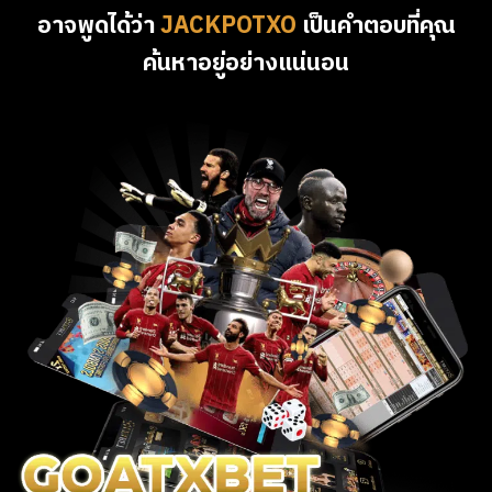
อาจพูดได้ว่า
JACKPOTXO
เป็นคำตอบที่คุณ
ค้นหาอยู่อย่างแน่นอน