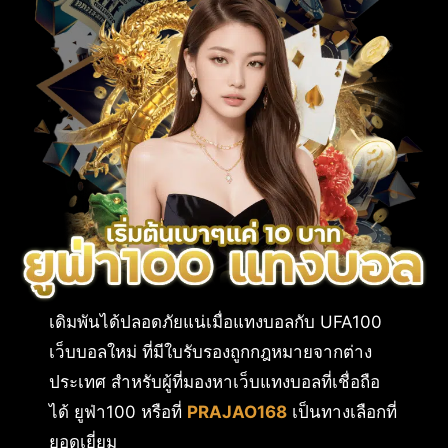
เดิมพันได้ปลอดภัยแน่เมื่อแทงบอลกับ UFA100
เว็บบอลใหม่ ที่มีใบรับรองถูกกฎหมายจากต่าง
ประเทศ สำหรับผู้ที่มองหาเว็บแทงบอลที่เชื่อถือ
ได้ ยูฟ่า100 หรือที่
PRAJAO168
เป็นทางเลือกที่
ยอดเยี่ยม