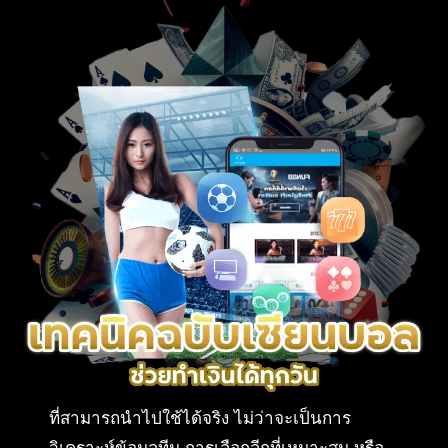
ที่สามารถนำไปใช้ได้จริง ไม่ว่าจะเป็นการ
วิเคราะห์ข้อมูลทีม การเลือกลีกที่เหมาะสม หรือ