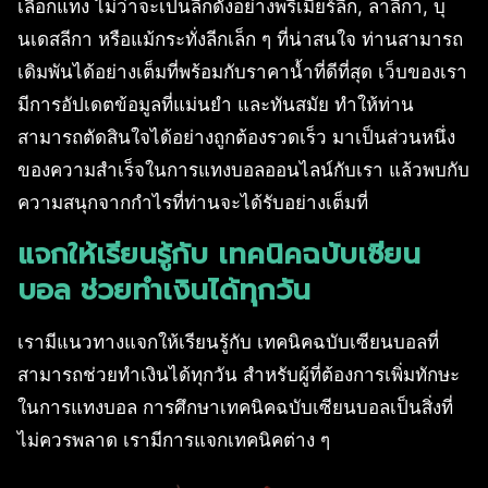
เลือกแทง ไม่ว่าจะเป็นลีกดังอย่างพรีเมียร์ลีก, ลาลีกา, บุ
นเดสลีกา หรือแม้กระทั่งลีกเล็ก ๆ ที่น่าสนใจ ท่านสามารถ
เดิมพันได้อย่างเต็มที่พร้อมกับราคาน้ำที่ดีที่สุด เว็บของเรา
มีการอัปเดตข้อมูลที่แม่นยำ และทันสมัย ทำให้ท่าน
สามารถตัดสินใจได้อย่างถูกต้องรวดเร็ว มาเป็นส่วนหนึ่ง
ของความสำเร็จในการแทงบอลออนไลน์กับเรา แล้วพบกับ
ความสนุกจากกำไรที่ท่านจะได้รับอย่างเต็มที่
แจกให้เรียนรู้กับ เทคนิคฉบับเซียน
บอล ช่วยทำเงินได้ทุกวัน
เรามีแนวทางแจกให้เรียนรู้กับ เทคนิคฉบับเซียนบอลที่
สามารถช่วยทำเงินได้ทุกวัน สำหรับผู้ที่ต้องการเพิ่มทักษะ
ในการแทงบอล การศึกษาเทคนิคฉบับเซียนบอลเป็นสิ่งที่
ไม่ควรพลาด เรามีการแจกเทคนิคต่าง ๆ