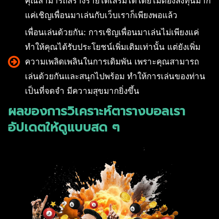
คุณสามารถสร้างรายได้เสริมได้โดยไม่ต้องลงทุนมาก
แค่เชิญเพื่อนมาเล่นกับเว็บเราก็เพียงพอแล้ว
เพื่อนเล่นด้วยกัน: การเชิญเพื่อนมาเล่นไม่เพียงแค่
ทำให้คุณได้รับประโยชน์เพิ่มเติมเท่านั้น แต่ยังเพิ่ม
ความเพลิดเพลินในการเดิมพัน เพราะคุณสามารถ
เล่นด้วยกันและสนุกไปพร้อม ทำให้การเล่นของท่าน
เป็นที่จดจำ มีความสุขมากยิ่งขึ้น
ผลของการวิเคราะห์ตารางบอลเรา
อัปเดตให้ดูแบบสด ๆ