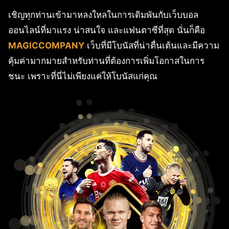
เชิญทุกท่านเข้ามาหลงใหลในการเดิมพันกับเว็บบอล
ออนไลน์ที่มาแรง น่าสนใจ และแฟนตาซีที่สุด นั่นก็คือ
MAGICCOMPANY
เว็บที่มีโบนัสที่น่าตื่นเต้นและมีความ
คุ้มค่ามากมายสำหรับท่านที่ต้องการเพิ่มโอกาสในการ
ชนะ เพราะที่นี่ไม่เพียงแค่ให้โบนัสแก่คุณ