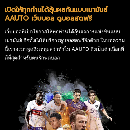
เปิดให้ทุกท่านได้ลุ้นผลกันแบบเมามันส์
AAUTO เว็บบอล ดูบอลสดฟรี
เว็บบอลที่เปิดโอกาสให้ทุกท่านได้ลุ้นผลการแข่งขันแบบ
เมามันส์ อีกทั้งยังให้บริการดูบอลสดฟรีอีกด้วย ในบทความ
นี้เราจะมาพูดถึงเหตุผลว่าทำไม AAUTO ถึงเป็นตัวเลือกที่
ดีที่สุดสำหรับคนรักฟุตบอล