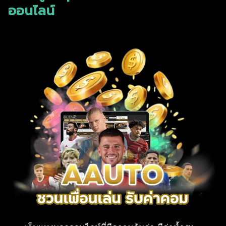
ออนไลน์