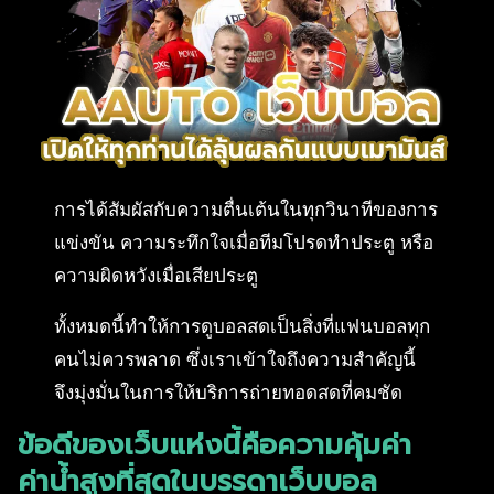
การได้สัมผัสกับความตื่นเต้นในทุกวินาทีของการ
แข่งขัน ความระทึกใจเมื่อทีมโปรดทำประตู หรือ
ความผิดหวังเมื่อเสียประตู
ทั้งหมดนี้ทำให้การดูบอลสดเป็นสิ่งที่แฟนบอลทุก
คนไม่ควรพลาด ซึ่งเราเข้าใจถึงความสำคัญนี้
จึงมุ่งมั่นในการให้บริการถ่ายทอดสดที่คมชัด
ข้อดีของเว็บแห่งนี้คือความคุ้มค่า
ค่าน้ำสูงที่สุดในบรรดาเว็บบอล