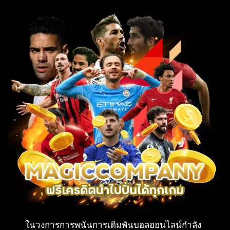
ในวงการการพนันการเดิมพันบอลออนไลน์กำลัง