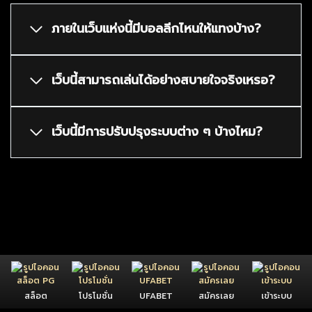
ภายในเว็บแห่งนี้มีบอลลีกไหนให้แทงบ้าง?
เว็บนี้สามารถเล่นได้อย่างสบายใจจริงเหรอ?
เว็บนี้มีการปรับปรุงระบบต่าง ๆ บ้างไหม?
สล็อต
โปรโมชั่น
UFABET
สมัครเลย
เข้าระบบ